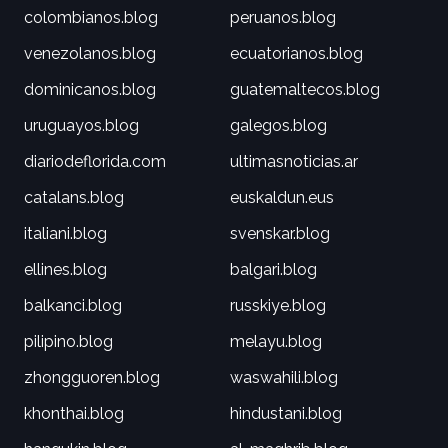
colombianos.blog
peruanos.blog
venezolanos.blog
ecuatorianos.blog
dominicanos.blog
guatemaltecos.blog
uruguayos.blog
galegos.blog
diariodeflorida.com
ultimasnoticias.ar
catalans.blog
euskaldun.eus
italiani.blog
svenskar.blog
ellines.blog
balgari.blog
balkanci.blog
russkiye.blog
pilipino.blog
melayu.blog
zhongguoren.blog
waswahili.blog
khonthai.blog
hindustani.blog