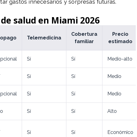
tar gastos innecesarios y sorpresas futuras.
de salud en Miami 2026
Cobertura
Precio
opago
Telemedicina
familiar
estimado
pcional
Sí
Sí
Medio-alto
í
Sí
Sí
Medio
pcional
Sí
Sí
Medio
o
Sí
Sí
Alto
í
Sí
Sí
Económico