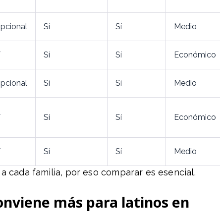
pcional
Sí
Sí
Medio
í
Sí
Sí
Económico
pcional
Sí
Sí
Medio
í
Sí
Sí
Económico
í
Sí
Sí
Medio
a cada familia, por eso comparar es esencial.
onviene más para latinos en