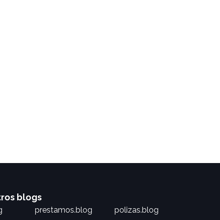
tros blogs
g
prestamos.blog
polizas.blog