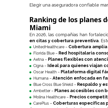
Elegir una aseguradora confiable marc
Ranking de los planes
Miami
En 2026, las compañías han fortaleci
en citas y cobertura preventiva
. Es
Cobertura amplia 
UnitedHealthcare –
Red hospitalaria cons
Florida Blue –
Planes flexibles con atenc
Aetna –
Ideal para quienes viajan 
Cigna –
Plataforma digital fác
Oscar Health –
Atención enfocada en fam
Humana –
Respaldo y e
Blue Cross Blue Shield –
Planes accesibles con b
Ambetter –
Precios competit
Molina Healthcare –
Coberturas específicas p
CarePlus –