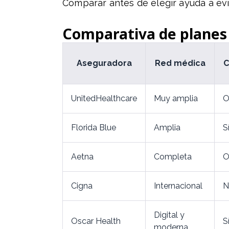
Comparar antes de elegir ayuda a evi
Comparativa de planes 
Aseguradora
Red médica
C
UnitedHealthcare
Muy amplia
O
Florida Blue
Amplia
S
Aetna
Completa
O
Cigna
Internacional
N
Digital y
Oscar Health
S
moderna