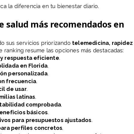
a la diferencia en tu bienestar diario.
 de salud más recomendados en
do sus servicios priorizando
telemedicina, rapidez
te ranking resume las opciones más destacadas:
y respuesta eficiente
.
olidada en Florida
.
ión personalizada
.
con frecuencia
.
il de usar
.
ilias latinas
.
stabilidad comprobada
.
eneficios básicos
.
ivos para presupuestos ajustados
.
ara perfiles concretos
.