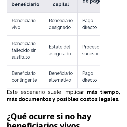
de pago
beneficiario
capital
Beneficiario
Beneficiario
Pago
vivo
designado
directo
Beneficiario
Estate del
Proceso
fallecido sin
asegurado
sucesorio
sustituto
Beneficiario
Beneficiario
Pago
contingente
alternativo
directo
Este escenario suele implicar
más tiempo,
más documentos y posibles costos legales
.
¿Qué ocurre si no hay
beneficiarios vivos