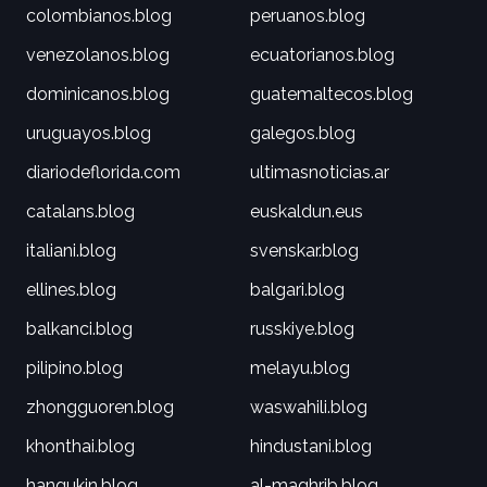
colombianos.blog
peruanos.blog
venezolanos.blog
ecuatorianos.blog
dominicanos.blog
guatemaltecos.blog
uruguayos.blog
galegos.blog
diariodeflorida.com
ultimasnoticias.ar
catalans.blog
euskaldun.eus
italiani.blog
svenskar.blog
ellines.blog
balgari.blog
balkanci.blog
russkiye.blog
pilipino.blog
melayu.blog
zhongguoren.blog
waswahili.blog
khonthai.blog
hindustani.blog
hangukin.blog
al-maghrib.blog