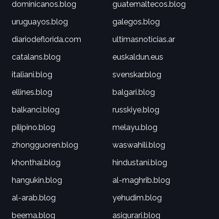
dominicanos.blog
guatemaltecos.blog
uruguayos.blog
galegos.blog
diariodeflorida.com
ultimasnoticias.ar
catalans.blog
euskaldun.eus
italiani.blog
svenskar.blog
ellines.blog
balgari.blog
balkanci.blog
russkiye.blog
pilipino.blog
melayu.blog
zhongguoren.blog
waswahili.blog
khonthai.blog
hindustani.blog
hangukin.blog
al-maghrib.blog
al-arab.blog
yehudim.blog
beema.blog
asigurari.blog