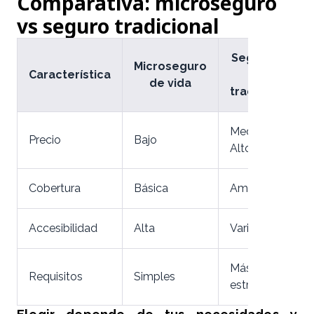
Comparativa: microseguro
vs seguro tradicional
Seguro de
Microseguro
Característica
vida
de vida
tradicional
Medio -
Precio
Bajo
Alto
Cobertura
Básica
Amplia
Accesibilidad
Alta
Variable
Más
Requisitos
Simples
estrictos