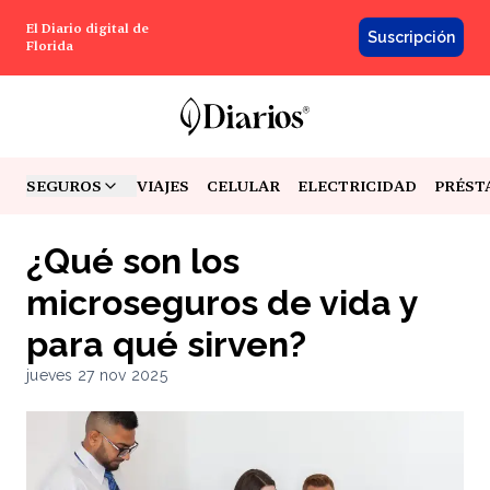
El Diario digital de
Suscripción
Florida
SEGUROS
VIAJES
CELULAR
ELECTRICIDAD
PRÉST
TOGGLE MENU
¿Qué son los
microseguros de vida y
para qué sirven?
jueves 27 nov 2025