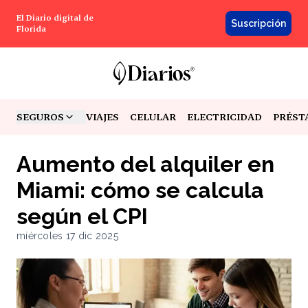
El Diario digital de
Suscripción
Florida
SEGUROS
VIAJES
CELULAR
ELECTRICIDAD
PRÉST
TOGGLE MENU
Aumento del alquiler en
Miami: cómo se calcula
según el CPI
miércoles 17 dic 2025