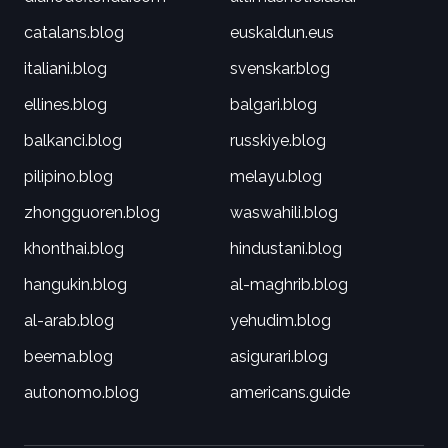
catalans.blog
euskaldun.eus
italiani.blog
svenskar.blog
ellines.blog
balgari.blog
balkanci.blog
russkiye.blog
pilipino.blog
melayu.blog
zhongguoren.blog
waswahili.blog
khonthai.blog
hindustani.blog
hangukin.blog
al-maghrib.blog
al-arab.blog
yehudim.blog
beema.blog
asigurari.blog
autonomo.blog
americans.guide