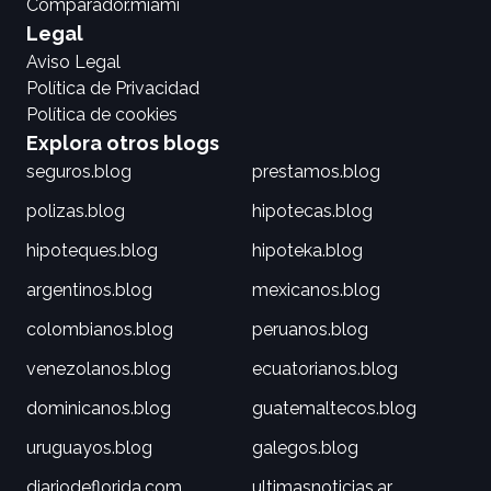
Comparador.miami
Legal
Aviso Legal
Política de Privacidad
Política de cookies
Explora otros blogs
seguros.blog
prestamos.blog
polizas.blog
hipotecas.blog
hipoteques.blog
hipoteka.blog
argentinos.blog
mexicanos.blog
colombianos.blog
peruanos.blog
venezolanos.blog
ecuatorianos.blog
dominicanos.blog
guatemaltecos.blog
uruguayos.blog
galegos.blog
diariodeflorida.com
ultimasnoticias.ar