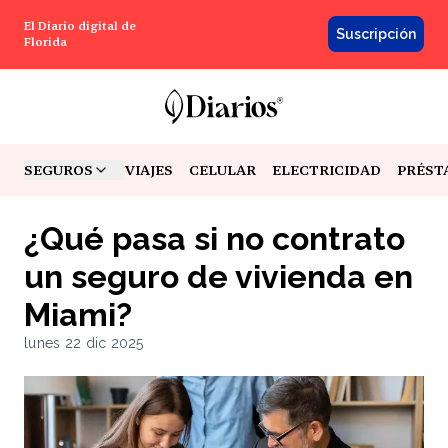
El Diario digital de
Suscripción
Florida
SEGUROS
VIAJES
CELULAR
ELECTRICIDAD
PRÉST
TOGGLE MENU
¿Qué pasa si no contrato
un seguro de vivienda en
Miami?
lunes 22 dic 2025