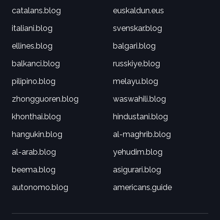
catalans.blog
euskaldun.eus
italiani.blog
svenskar.blog
ellines.blog
balgari.blog
balkanci.blog
russkiye.blog
pilipino.blog
melayu.blog
zhongguoren.blog
waswahili.blog
khonthai.blog
hindustani.blog
hangukin.blog
al-maghrib.blog
al-arab.blog
yehudim.blog
beema.blog
asigurari.blog
autonomo.blog
americans.guide